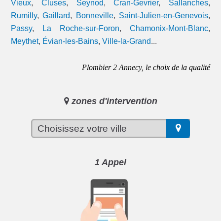
Vieux
,
Cluses
,
Seynod
,
Cran-Gevrier
,
Sallanches
,
Rumilly
,
Gaillard
,
Bonneville
,
Saint-Julien-en-Genevois
,
Passy
,
La Roche-sur-Foron
,
Chamonix-Mont-Blanc
,
Meythet
,
Évian-les-Bains
,
Ville-la-Grand
...
Plombier 2 Annecy, le choix de la qualité
zones d'intervention
1 Appel