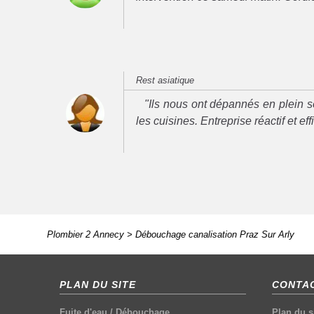
Rest asiatique
"Ils nous ont dépannés en plein se
les cuisines. Entreprise réactif et ef
Plombier 2 Annecy
>
Débouchage canalisation Praz Sur Arly
PLAN DU SITE
CONTAC
Fuite d'eau
/
Débouchage
Plan du s