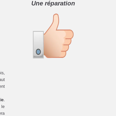
Une réparation
is,
aut
ent
ie
.
 le
era