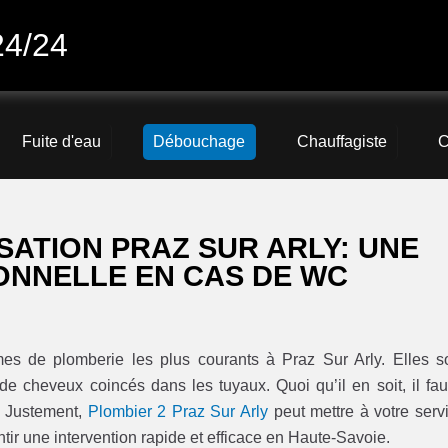
24/24
Fuite d'eau
Débouchage
Chauffagiste
C
ATION PRAZ SUR ARLY: UNE
ONNELLE EN CAS DE WC
mes de plomberie les plus courants à Praz Sur Arly. Elles s
 cheveux coincés dans les tuyaux. Quoi qu’il en soit, il fau
. Justement,
Plombier 2 Praz Sur Arly
peut mettre à votre serv
ir une intervention rapide et efficace en Haute-Savoie.