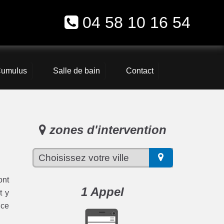
04 58 10 16 54
umulus
Salle de bain
Contact
zones d'intervention
ont
1 Appel
t y
ice