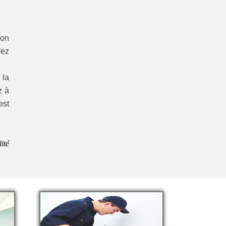
ion
vez
 la
z à
est
ité