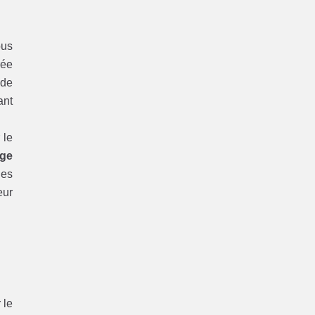
ous
rée
 de
ant
 le
ge
ies
eur
 le