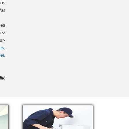
nos
Par
ces
tez
ur-
es
,
et
,
ité