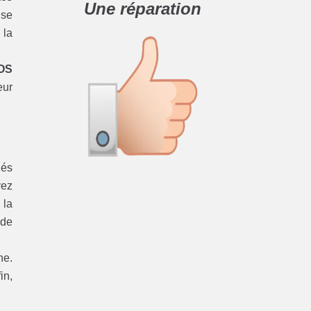
Une réparation
 se
 la
OS
eur
iés
vez
 la
 de
ne.
in,