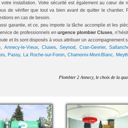
e votre installation. Votre sécurité est également au cœur de 
us de vérifier que tout va bien avant de quitter le chantier. 
estions en cas de besoin.
ussi garantie, et ce, peu importe la tâche accomplie et les piè
 service de professionnels en
urgence plombier Cluses
, n’hési
coute et ils sont disposés à vous attribuer un accompagnement s
e
,
Annecy-le-Vieux
,
Cluses
,
Seynod
,
Cran-Gevrier
,
Sallanch
ois
,
Passy
,
La Roche-sur-Foron
,
Chamonix-Mont-Blanc
,
Meyth
Plombier 2 Annecy, le choix de la qual