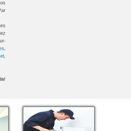
nos
Par
ces
tez
ur-
es
,
et
,
ité