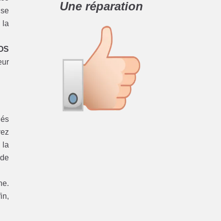
Une réparation
 se
 la
OS
eur
iés
vez
 la
 de
ne.
in,