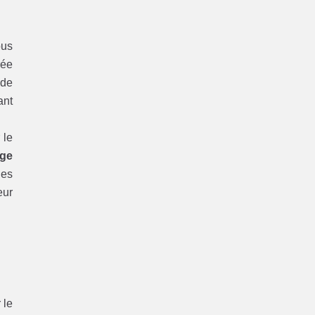
ous
rée
 de
ant
 le
ge
ies
eur
 le