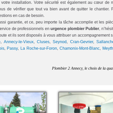
e votre installation. Votre sécurité est également au cœur de 
us de vérifier que tout va bien avant de quitter le chantier. 
estions en cas de besoin.
ussi garantie, et ce, peu importe la tâche accomplie et les piè
 service de professionnels en
urgence plombier Publier
, n’hési
coute et ils sont disposés à vous attribuer un accompagnement s
e
,
Annecy-le-Vieux
,
Cluses
,
Seynod
,
Cran-Gevrier
,
Sallanch
ois
,
Passy
,
La Roche-sur-Foron
,
Chamonix-Mont-Blanc
,
Meyth
Plombier 2 Annecy, le choix de la qual