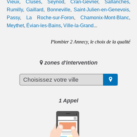
Vieux
,
Cluses
,
Seynod
,
Cran-Gevrier
,
Sallanches
,
Rumilly
,
Gaillard
,
Bonneville
,
Saint-Julien-en-Genevois
,
Passy
,
La Roche-sur-Foron
,
Chamonix-Mont-Blanc
,
Meythet
,
Évian-les-Bains
,
Ville-la-Grand
...
Plombier 2 Annecy, le choix de la qualité
zones d'intervention
1 Appel