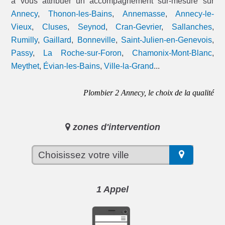
à vous attribuer un accompagnement sur-mesure sur
Annecy
,
Thonon-les-Bains
,
Annemasse
,
Annecy-le-
Vieux
,
Cluses
,
Seynod
,
Cran-Gevrier
,
Sallanches
,
Rumilly
,
Gaillard
,
Bonneville
,
Saint-Julien-en-Genevois
,
Passy
,
La Roche-sur-Foron
,
Chamonix-Mont-Blanc
,
Meythet
,
Évian-les-Bains
,
Ville-la-Grand
...
Plombier 2 Annecy, le choix de la qualité
zones d'intervention
1 Appel