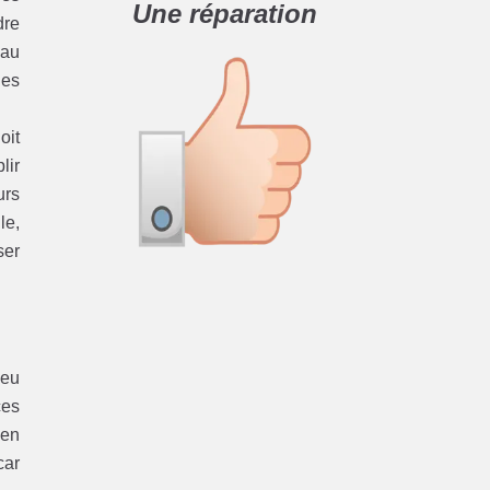
Une réparation
dre
 au
les
oit
lir
urs
le,
ser
Peu
ces
 en
car