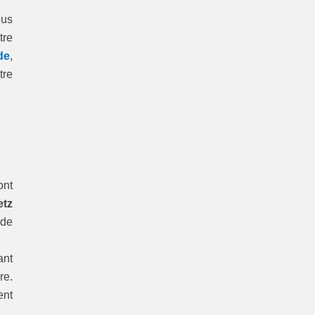
ous
tre
de
,
tre
ont
etz
 de
ant
re.
ent