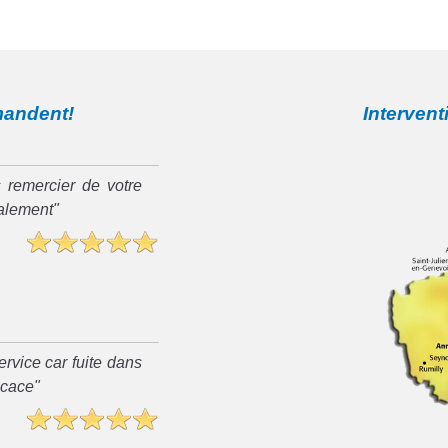
mandent!
Intervent
 remercier de votre
ialement"
rvice car fuite dans
ficace"